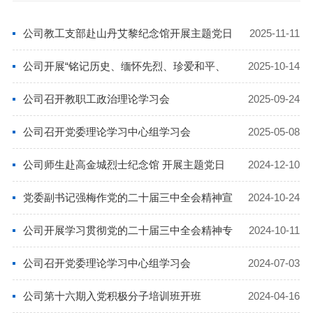
公司教工支部赴山丹艾黎纪念馆开展主题党日
2025-11-11
活动
公司开展“铭记历史、缅怀先烈、珍爱和平、
2025-10-14
开创未来”主题党日观影活动
公司召开教职工政治理论学习会
2025-09-24
公司召开党委理论学习中心组学习会
2025-05-08
公司师生赴高金城烈士纪念馆 开展主题党日
2024-12-10
活动
党委副书记强梅作党的二十届三中全会精神宣
2024-10-24
讲报告
公司开展学习贯彻党的二十届三中全会精神专
2024-10-11
题党课
公司召开党委理论学习中心组学习会
2024-07-03
公司第十六期入党积极分子培训班开班
2024-04-16