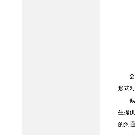
会
形式
截
生提
的沟