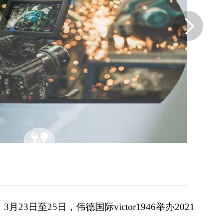
，
3
月
23
日至
25
日，伟德国际victor1946举办
2021