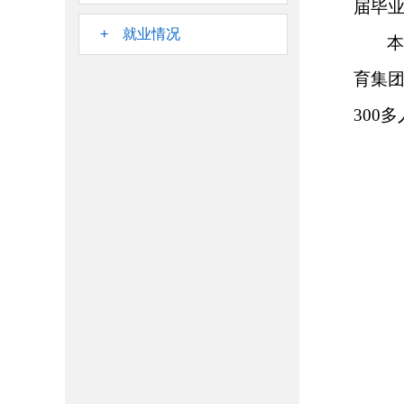
届毕
+ 就业情况
本
育集
300
多