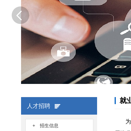
就
人才招聘
为
+ 招生信息