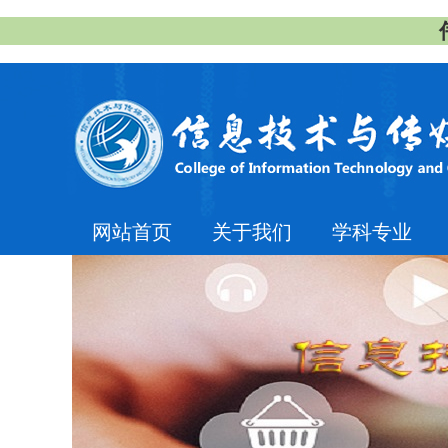
网站首页
关于我们
学科专业