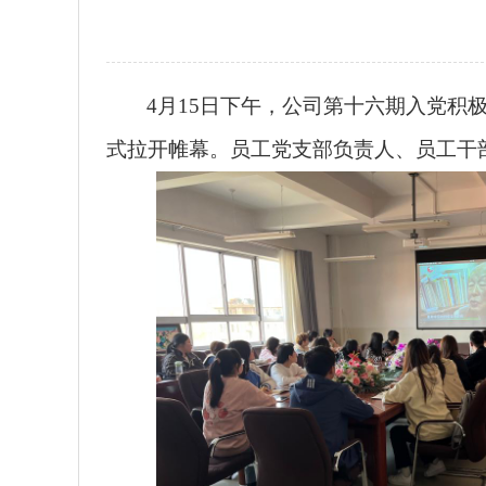
4月15日下午，公司第十六期入党
式拉开帷幕。员工党支部负责人、员工干