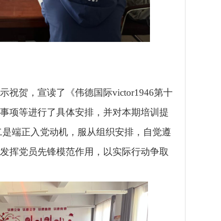
，宣读了《伟德国际victor1946第十
事项等进行了具体安排，并对本期培训提
二是端正入党动机，服从组织安排，自觉遵
发挥党员先锋模范作用，以实际行动争取