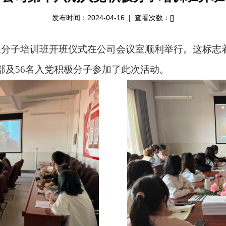
发布时间：2024-04-16 | 查看次数：[
]
积极分子培训班开班仪式在公司会议室顺利举行。这标志
部及56名入党积极分子参加了此次活动。