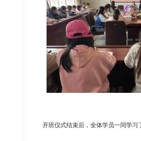
开班仪式结束后，全体学员一同学习