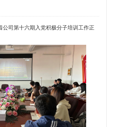
着公司第十六期入党积极分子培训工作正