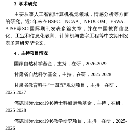
3.
学术研究
主要从事人工智能计算机视觉领域，情感分析等方面
的研究。近5年来在BSPC、NCAA、NEUCOM、ESWA、
AJSE等SCI国际期刊发表多篇文章，并在中国教育信息
化、工业和信息化教育、计算机与数字工程等中文期刊发
表多篇研究型论文。
4
．主持项目情况
国家自然科学基金，主持，在研，2026-2029
甘肃省自然科学基金，主持，在研，2025-2028
甘肃省教育科学“十四五”规划项目，主持，在研，
2025-2027
伟德国际victor1946博士科研启动基金，主持，在研，
2025-2028
伟德国际victor1946教学研究项目，主持，在研，2025-
2026