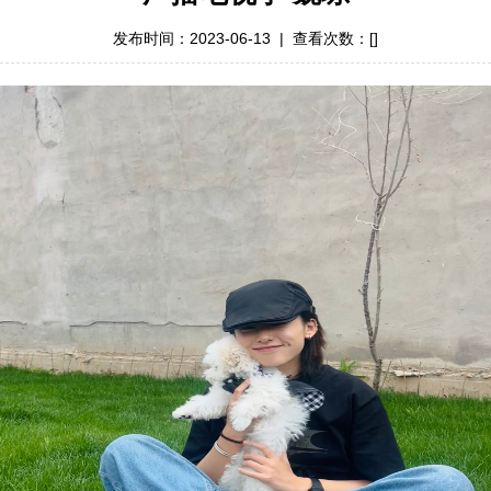
发布时间：2023-06-13 | 查看次数：[
]