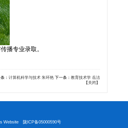
与传播专业录取。
一条：
计算机科学与技术 朱环艳
下一条：
教育技术学 岳洁
【
关闭
】
 Website
陇ICP备05000590号