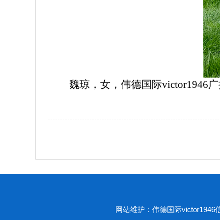
魏琼，女，伟德国际victor194
网站维护：伟德国际victor1946信