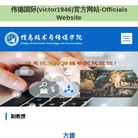
伟德国际(victor1946)官方网站-Officials
Website
副教授
方媛