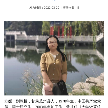
发布时间：2022-03-20 | 查看次数：[
]
方媛，副教授，甘肃瓜州县人，1978年生，中国共产党党
员，
硕士研究生。2003年参加工作，
曾担任《大学计算机