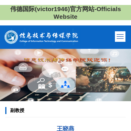
伟德国际(victor1946)官方网站-Officials
Website
副教授
​王晓燕