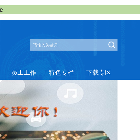
e
员工工作
特色专栏
下载专区