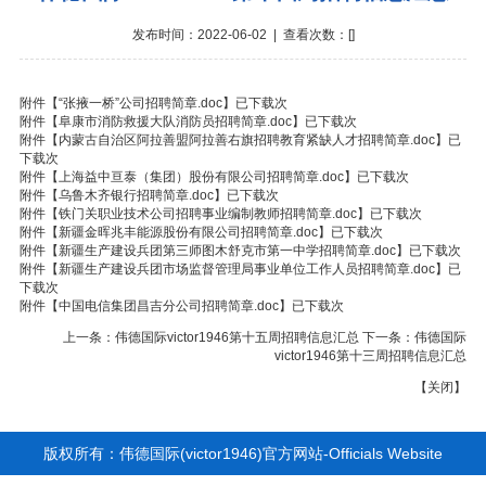
发布时间：2022-06-02 | 查看次数：[
]
附件【
“张掖一桥”公司招聘简章.doc
】已下载
次
附件【
阜康市消防救援大队消防员招聘简章.doc
】已下载
次
附件【
内蒙古自治区阿拉善盟阿拉善右旗招聘教育紧缺人才招聘简章.doc
】已
下载
次
附件【
上海益中亘泰（集团）股份有限公司招聘简章.doc
】已下载
次
附件【
乌鲁木齐银行招聘简章.doc
】已下载
次
附件【
铁门关职业技术公司招聘事业编制教师招聘简章.doc
】已下载
次
附件【
新疆金晖兆丰能源股份有限公司招聘简章.doc
】已下载
次
附件【
新疆生产建设兵团第三师图木舒克市第一中学招聘简章.doc
】已下载
次
附件【
新疆生产建设兵团市场监督管理局事业单位工作人员招聘简章.doc
】已
下载
次
附件【
中国电信集团昌吉分公司招聘简章.doc
】已下载
次
上一条：
伟德国际victor1946第十五周招聘信息汇总
下一条：
伟德国际
victor1946第十三周招聘信息汇总
【
关闭
】
版权所有：伟德国际(victor1946)官方网站-Officials Website