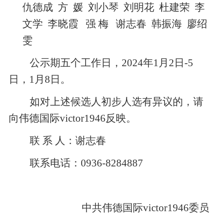
仇德成 方 媛 刘小琴 刘明花 杜建荣 李
文学 李晓霞 强 梅 谢志春 韩振海 廖绍
雯
公示期五个工作日，
2024
年
1
月
2
日
-5
日，
1
月
8
日。
如对上述候选人初步人选有异议的，请
向伟德国际victor1946反映。
联 系 人：谢志春
联系电话：
0936-8284887
中共伟德国际victor1946委员