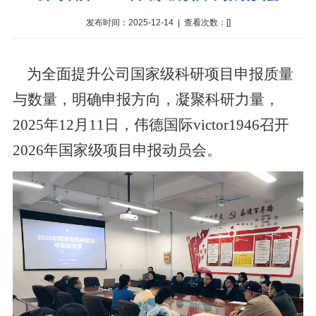
发布时间：2025-12-14 | 查看次数：[
]
为全面提升公司国家级科研项目申报质量
与数量，明确申报方向，凝聚科研力量，
2025年12月11日，伟德国际victor1946召开
2026年国家级项目申报动员会。