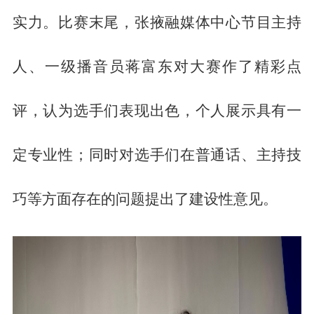
实力。
比赛末尾，张掖融媒体中心节目主持
人、一级播音员蒋富东对大赛作了精彩点
评，认为选手们表现出色，个人展示具有一
定专业性；同时对选手们在普通话、主持技
巧等方面存在的问题提出了建设性意见。