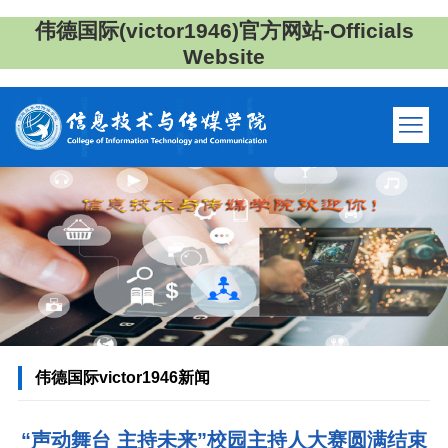
伟德国际(victor1946)官方网站-Officials
Website
伟德国际victor1946新闻
“声动舞台 主持未来”校园主持人大赛圆满结束