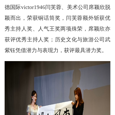
德国际victor1946闫芙蓉、美术公司席颖欣脱
颖而出，荣获铜话筒奖，闫芙蓉额外斩获优
秀主持人奖、人气王奖两项殊荣，席颖欣亦
获评优秀主持人奖；历史文化与旅游公司武
紫钰凭借潜力与表现力，获评最具潜力奖。